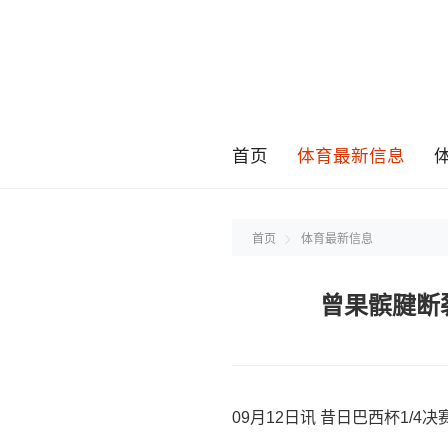
首页
体育最新信息
首页
体育最新信息
曾果髌腱断裂
09月12日讯 昔日巴西杯1/