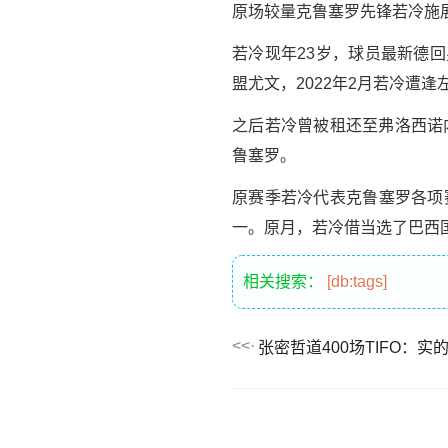
原场较量克鲁塞罗先锋若冷施
若冷现年23岁，球员最新德回身
盟尤文，2022年2月若冷遭
之后若冷曾被租还至弗洛西诺内
鲁塞罗。
原赛季若冷代表克鲁塞罗各项赛
一。原月，若冷借当选了巴西
相关搜索：
[db:tags]