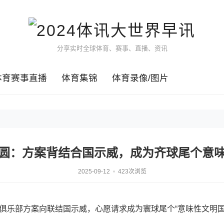
分享实时全球体育、赛事、直播、资讯
体育赛事直播
体育集锦
体育录像/图片
圆：方案背结合国示威，成为齐球尾个意
2025-09-12
423次浏览
，俱乐部方案向联结国示威，心愿请求成为寰球尾个“意味性文明国