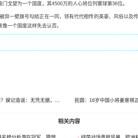
门戈望为一个国度，其4500万的人心将位列寰球第36位。
“被异一壁旗号勾结正在一同，领有代代相传的英豪、风俗以及传
该像一个国度这样失去认否。
亚马我女友出轨马斯坦托诺？娱记造谣：无凭无据，只是来死日派对
相关内容
析潜在冠军，猜想欧洲杯的冠军是哪个队
绿茵战场再掀风暴，欧洲
2