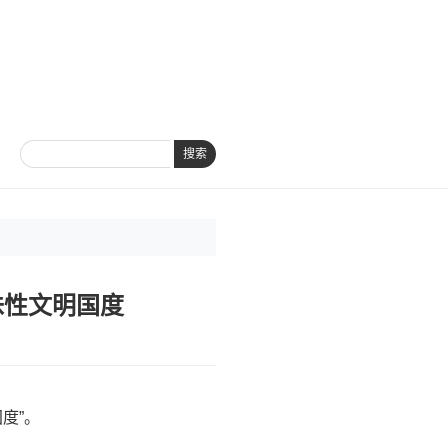
搜索
味性文明国度
度”。