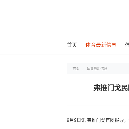
首页
体育最新信息
首页
体育最新信息
弗推门戈民
9月9日讯 弗推门戈官网报导